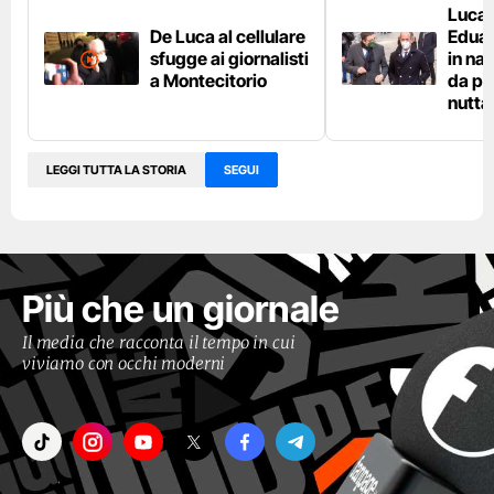
Luca 
De Luca al cellulare
Eduar
sfugge ai giornalisti
in na
a Montecitorio
da pa
nutta
LEGGI TUTTA LA STORIA
SEGUI
Più che un giornale
Il media che racconta il tempo in cui
viviamo con occhi moderni