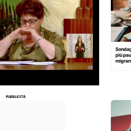
Sondagg
più pau
migran