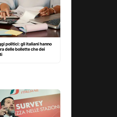
i politici: gli italiani hanno
ra delle bollette che dei
ti