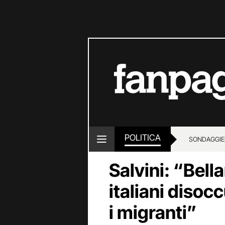
POLITICA
SONDAGGI
E
Salvini: “Bell
italiani disoc
i migranti”