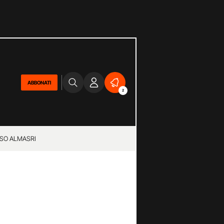
ABBONATI
2
SO ALMASRI