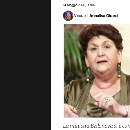
14 Maggio 2020
09:04
,
A cura di
Annalisa Girardi
La ministra Bellanova si è c