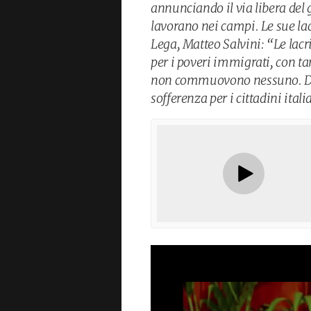
annunciando il via libera del 
lavorano nei campi. Le sue la
Lega, Matteo Salvini: “Le lac
per i poveri immigrati, con tan
non commuovono nessuno. Da 
sofferenza per i cittadini itali