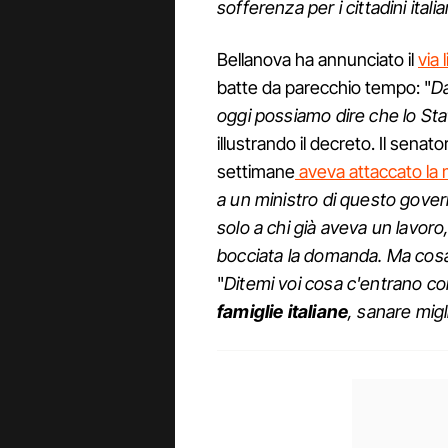
sofferenza per i cittadini italia
Bellanova ha annunciato il
via 
batte da parecchio tempo: "
Da
oggi possiamo dire che lo Sta
illustrando il decreto. Il senat
settimane
aveva attaccato la 
a un ministro di questo govern
solo a chi già aveva un lavoro,
bocciata la domanda. Ma cosa 
"
Ditemi voi cosa c'entrano con
famiglie italiane
, sanare migli