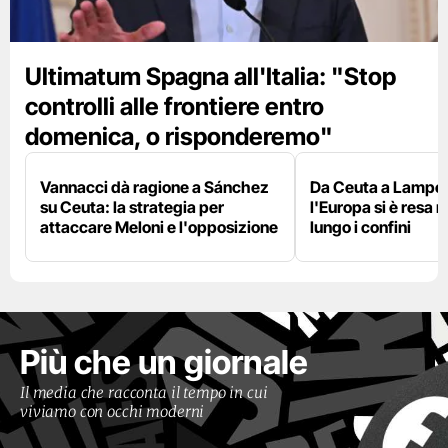
Ultimatum Spagna all'Italia: "Stop
controlli alle frontiere entro
domenica, o risponderemo"
Vannacci dà ragione a Sánchez
Da Ceuta a Lamped
su Ceuta: la strategia per
l'Europa si è resa r
attaccare Meloni e l'opposizione
lungo i confini
Più che un giornale
Il media che racconta il tempo in cui
viviamo con occhi moderni