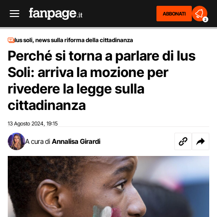
ABBONATI
2
Ius soli, news sulla riforma della cittadinanza
Perché si torna a parlare di Ius
Soli: arriva la mozione per
rivedere la legge sulla
cittadinanza
13 Agosto 2024
19:15
,
A cura di
Annalisa Girardi