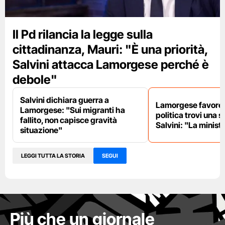
Il Pd rilancia la legge sulla
cittadinanza, Mauri: "È una priorità,
Salvini attacca Lamorgese perché è
debole"
Salvini dichiara guerra a
Lamorgese favorev
Lamorgese: "Sui migranti ha
politica trovi una si
fallito, non capisce gravità
Salvini: "La minis
situazione"
LEGGI TUTTA LA STORIA
SEGUI
Più che un giornale