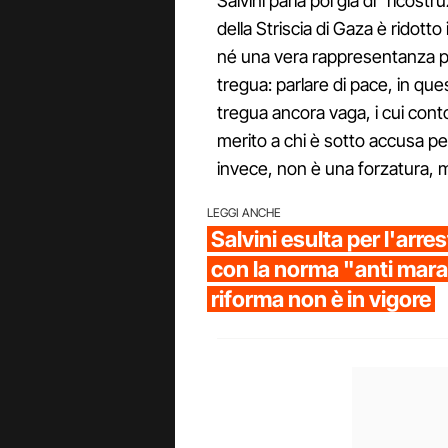
Salvini parla poi già di "ricos
della Striscia di Gaza è ridott
né una vera rappresentanza pal
tregua: parlare di pace, in ques
tregua ancora vaga, i cui contor
merito a chi è sotto accusa pe
invece, non è una forzatura, m
LEGGI ANCHE
Salvini esulta per l'arre
con la norma "anti mara
riforma non è in vigore