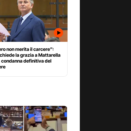
o non merita il carcere”:
 chiede la grazia a Mattarella
 condanna definitiva del
ere