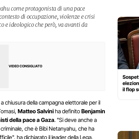
yahu come protagonista di una pace
 contesto di occupazione, violenze e crisi
o e ideologico che però, va avanti da
VIDEO CONSIGLIATO
Sospett
elezion
il flop
a chiusura della campagna elettorale per il
Tomasi,
Matteo Salvini
ha definito
Benjamin
isti della pace a Gaza
. "Si deve anche a
 criminale, che è Bibi Netanyahu, che ha
cile", ha dichiarato il leader della Lega,