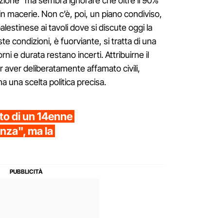
truzione" ma sembra ignorare che oltre il 90%
o in macerie. Non c’è, poi, un piano condiviso,
estinese ai tavoli dove si discute oggi la
te condizioni, è fuorviante, si tratta di una
ni e durata restano incerti. Attribuirne il
r aver deliberatamente affamato civili,
a una scelta politica precisa.
sto di un 14enne
nza", ma la