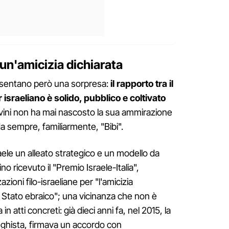
un'amicizia dichiarata
resentano però una sorpresa:
il rapporto tra il
r israeliano è solido, pubblico e coltivato
lvini non ha mai nascosto la sua ammirazione
 sempre, familiarmente, "Bibi".
raele un alleato strategico e un modello da
o ricevuto il "Premio Israele-Italia",
zioni filo-israeliane per "l'amicizia
 Stato ebraico"; una vicinanza che non è
in atti concreti: già dieci anni fa, nel 2015, la
leghista, firmava un accordo con