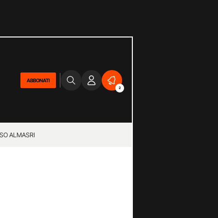
ABBONATI
2
SO ALMASRI