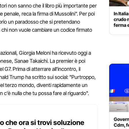
tori non sanno che il libro più importante per
In Itali
ce penale, reca la firma di Mussolini". Per poi
crudo m
prio un paradosso che si pretendano
ferma e
a chi non vuole cambiare un codice firmato
nazionali, Giorgia Meloni ha ricevuto oggi a
ponese, Sanae Takaichi. La premier è poi
 G7. Prima di atterrare all'incontro, il
nald Trump ha scritto sui social: "Purtroppo,
del terzo mondo, diventi rapidamente un
c'è nulla che tu possa fare al riguardo".
Governo
 che ora si trovi soluzione
Cdm, f