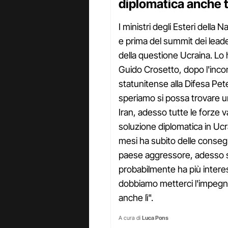
diplomatica anche t
I ministri degli Esteri della
e prima del summit dei leade
della questione Ucraina. Lo 
Guido Crosetto, dopo l'inco
statunitense alla Difesa Pet
speriamo si possa trovare un
Iran, adesso tutte le forze
soluzione diplomatica in Ucra
mesi ha subito delle conse
paese aggressore, adesso si t
probabilmente ha più intere
dobbiamo metterci l'impegno
anche lì".
A cura di
Luca Pons