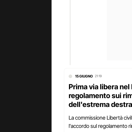
15 GIUGNO
21:19
Prima via libera ne
regolamento sui rimp
dell'estrema destr
La commissione Libertà civi
l'accordo sul regolamento r