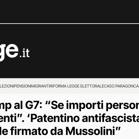
LEZIONI
PENSIONI
MIGRANTI
RIFORMA LEGGE ELETTORALE
CASO PARAGON
CA
p al G7: “Se importi perso
nti”. ‘Patentino antifascist
e firmato da Mussolini”