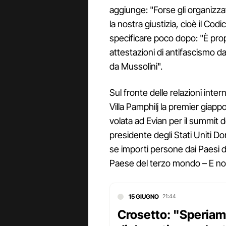
aggiunge: "Forse gli organizza
la nostra giustizia, cioè il Codi
specificare poco dopo: "È pro
attestazioni di antifascismo d
da Mussolini".
Sul fronte delle relazioni inter
Villa Pamphilj la premier giap
volata ad Evian per il summit del
presidente degli Stati Uniti Do
se importi persone dai Paesi 
Paese del terzo mondo – E non 
15 GIUGNO
21:44
Crosetto: "Speriamo