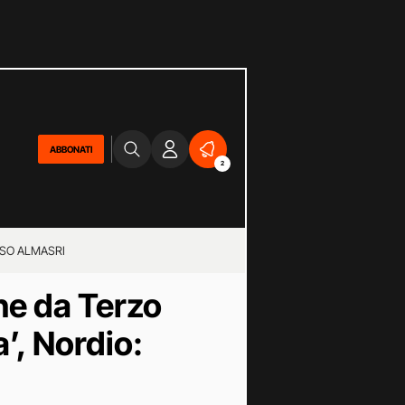
ABBONATI
2
SO ALMASRI
ne da Terzo
a’, Nordio: