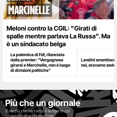
marcinelle
Meloni contro la CGIL: "Girati di
spalle mentre parlava La Russa". Ma
è un sindacato belga
La polemica di FdI, rilanciata
dalla premier: "Vergognoso
Landini smentisce
girarsi a Marcinelle, non è luogo
noi, eravamo sedut
di divisioni politiche"
Più che un giornale
Il media che racconta il tempo in cui
viviamo con occhi moderni