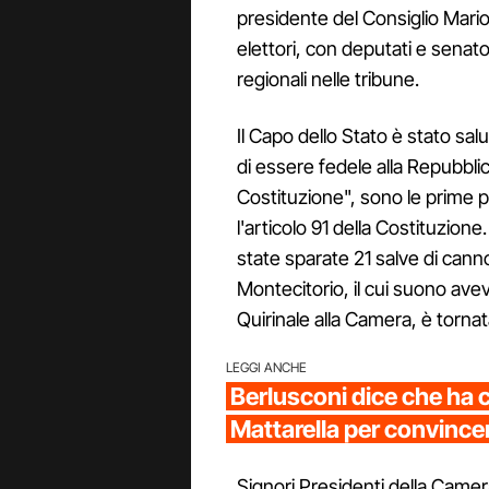
presidente del Consiglio Mario 
elettori, con deputati e senator
regionali nelle tribune.
Il Capo dello Stato è stato sal
di essere fedele alla Repubbli
Costituzione", sono le prime 
l'articolo 91 della Costituzion
state sparate 21 salve di cann
Montecitorio, il cui suono ave
Quirinale alla Camera, è torna
LEGGI ANCHE
Berlusconi dice che ha 
Mattarella per convincerl
Signori Presidenti della Camer