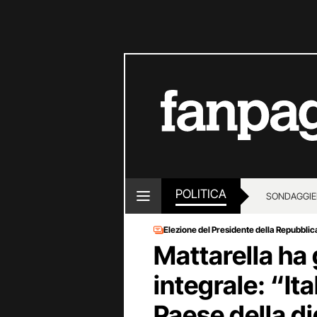
POLITICA
SONDAGGI
E
Elezione del Presidente della Repubbli
Mattarella ha 
integrale: “Ita
Paese della di