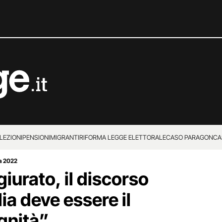
LEZIONI
PENSIONI
MIGRANTI
RIFORMA LEGGE ELETTORALE
CASO PARAGON
CA
ca 2022
giurato, il discorso
lia deve essere il
gnità”