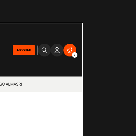
ABBONATI
2
SO ALMASRI