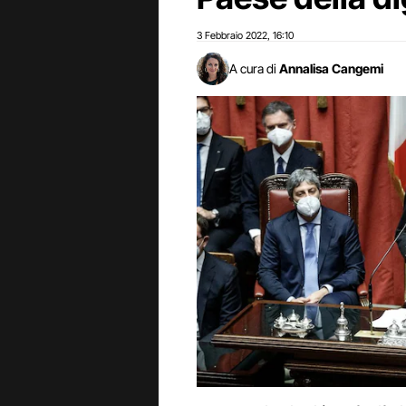
3 Febbraio 2022
16:10
,
A cura di
Annalisa Cangemi