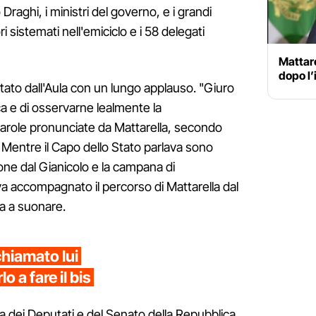
Draghi, i ministri del governo, e i grandi
i sistemati nell'emiciclo e i 58 delegati
Mattarel
dopo l’
utato dall'Aula con un lungo applauso. "Giuro
ca e di osservarne lealmente la
parole pronunciate da Mattarella, secondo
e. Mentre il Capo dello Stato parlava sono
one dal Gianicolo e la campana di
va accompagnato il percorso di Mattarella dal
ta a suonare.
chiamato lui
o a fare il bis
a dei Deputati e del Senato della Repubblica,