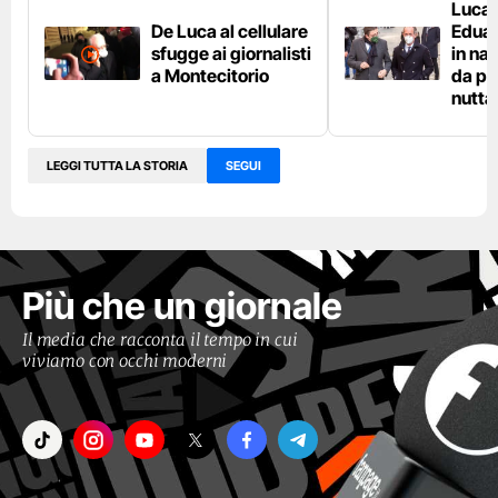
Luca 
De Luca al cellulare
Eduar
sfugge ai giornalisti
in na
a Montecitorio
da pa
nutta
LEGGI TUTTA LA STORIA
SEGUI
Più che un giornale
Il media che racconta il tempo in cui
viviamo con occhi moderni