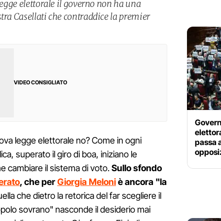
 legge elettorale il governo non ha una
tra Casellati che contraddice la premier
VIDEO CONSIGLIATO
Govern
elettor
ova legge elettorale no? Come in ogni
passa a
opposiz
a, superato il giro di boa, iniziano le
e cambiare il sistema di voto.
Sullo sfondo
erato
, che per
Giorgia Meloni
è ancora "la
uella che dietro la retorica del far scegliere il
opolo sovrano" nasconde il desiderio mai