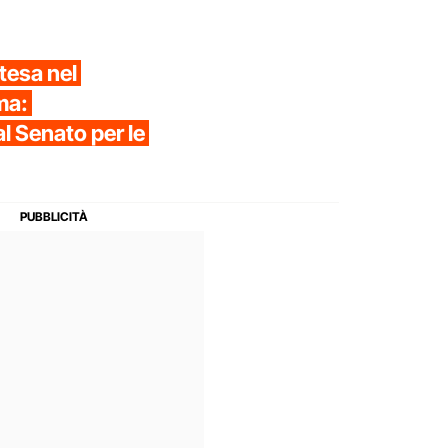
ntesa nel
ma:
l Senato per le