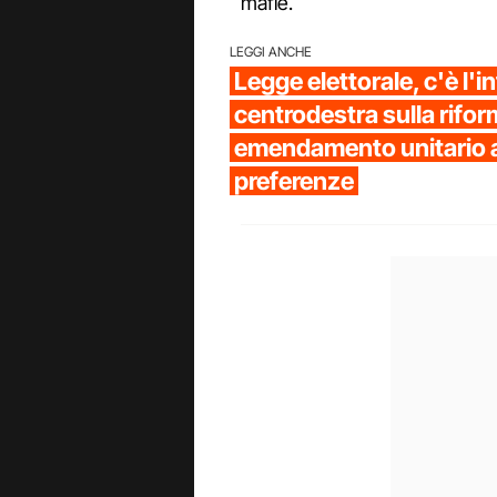
mafie.
LEGGI ANCHE
Legge elettorale, c'è l'i
centrodestra sulla rifor
emendamento unitario a
preferenze