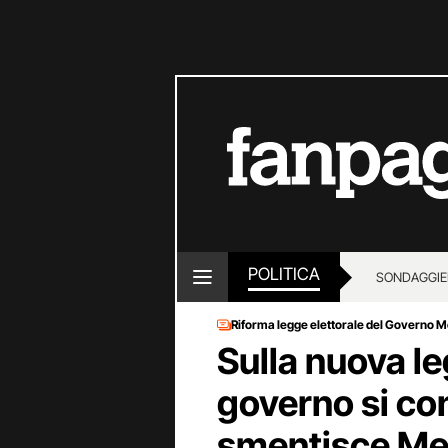
POLITICA
SONDAGGI
E
Riforma legge elettorale del Governo M
Sulla nuova le
governo si con
smentisce Me