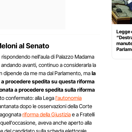
Legge e
“Destra
manute
Meloni al Senato
Parlam
o, rispondendo nell'aula di Palazzo Madama
a andando avanti, continuo a considerarla la
 non dipende da me ma dal Parlamento, ma
la
 a procedere spedita su questa riforma
nata a procedere spedita sulla riforma
to confermato: alla Lega
l'autonomia
ntanata dopo le osservazioni della Corte
 l'agognata
riforma della Giustizia
e a Fratelli
 in quell'occasione, aveva anche aperto alla
ome del candidato sulla scheda elettorale.