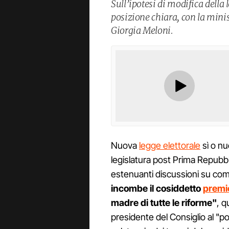
Sull’ipotesi di modifica della
posizione chiara, con la minis
Giorgia Meloni.
Nuova
legge elettorale
sì o nu
legislatura post Prima Repubblic
estenuanti discussioni su com
incombe il cosiddetto
premi
madre di tutte le riforme"
, q
presidente del Consiglio al "p