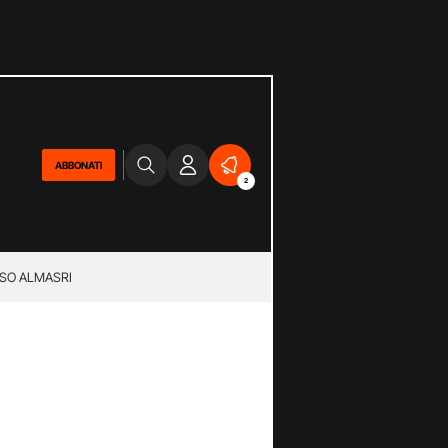
ABBONATI
2
SO ALMASRI