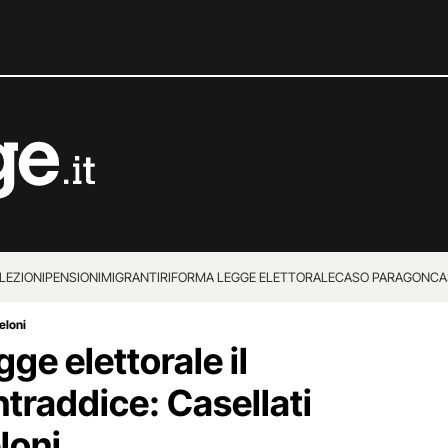
LEZIONI
PENSIONI
MIGRANTI
RIFORMA LEGGE ELETTORALE
CASO PARAGON
CA
eloni
gge elettorale il
traddice: Casellati
loni