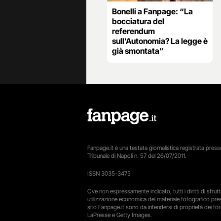
Bonelli a Fanpage: “La
bocciatura del
referendum
sull’Autonomia? La legge è
già smontata”
Fanpage.it è una testata giornalistica registrata presso
Tribunale di Napoli n. 57 del 26/07/2011.
ISSN 3035-3475
Ove non espressamente indicato, tutti i diritti di sfru
utilizzazione economica del materiale fotografico pre
sito Fanpage.it sono da intendersi di proprietà dei forn
LaPresse e Getty Images.