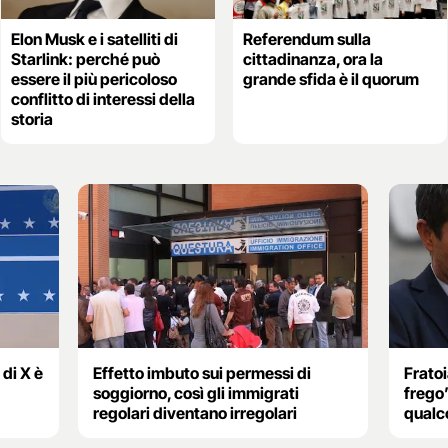
Elon Musk e i satelliti di
Referendum sulla
Starlink: perché può
cittadinanza, ora la
essere il più pericoloso
grande sfida è il quorum
conflitto di interessi della
storia
di X è
Effetto imbuto sui permessi di
Fratoi
soggiorno, così gli immigrati
frego
regolari diventano irregolari
qualc