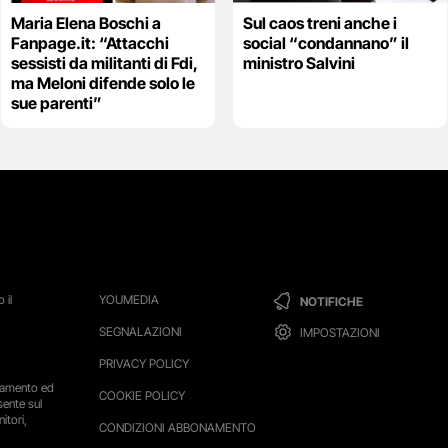
Maria Elena Boschi a
Sul caos treni anche i
Fanpage.it: “Attacchi
social “condannano” il
sessisti da militanti di Fdi,
ministro Salvini
ma Meloni difende solo le
sue parenti”
 il
YOUMEDIA
NOTIFICHE
SEGNALAZIONI
IMPOSTAZIONI
PRIVACY POLICY
ttamento ed
COOKIE POLICY
sente sul
itori,
CONDIZIONI ABBONAMENTO