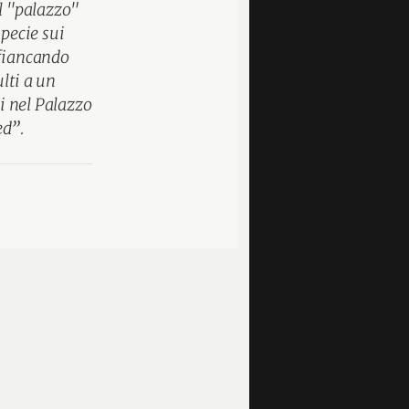
el "palazzo"
specie sui
ffiancando
lti a un
ci nel Palazzo
ed”.