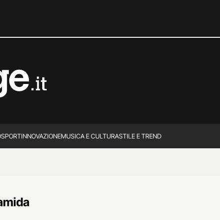
O
SPORT
INNOVAZIONE
MUSICA E CULTURA
STILE E TREND
lamida