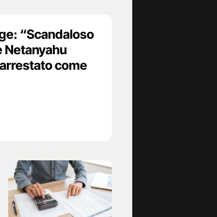
age: “Scandaloso
e Netanyahu
va arrestato come