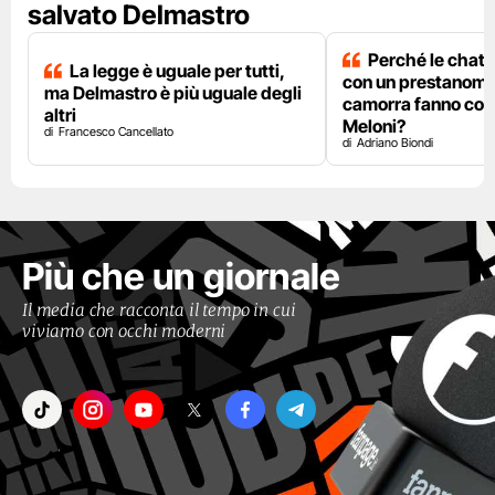
salvato Delmastro
Perché le chat 
La legge è uguale per tutti,
con un prestanome
ma Delmastro è più uguale degli
camorra fanno così
altri
Meloni?
Francesco Cancellato
Adriano Biondi
Più che un giornale
Il media che racconta il tempo in cui
viviamo con occhi moderni