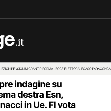
LEZIONI
PENSIONI
MIGRANTI
RIFORMA LEGGE ELETTORALE
CASO PARAGON
CA
pre indagine su
rema destra Esn,
acci in Ue. FI vota