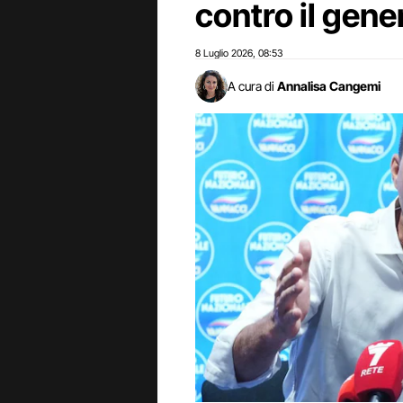
contro il gene
8 Luglio 2026
08:53
,
A cura di
Annalisa Cangemi