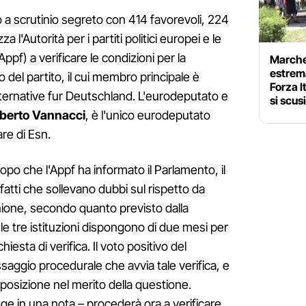
o a scrutinio segreto con 414 favorevoli, 224
a l'Autorità per i partiti politici europei e le
ppf) a verificare le condizioni per la
Marche
estrema
o del partito, il cui membro principale è
Forza I
lternative fur Deutschland. L'eurodeputato e
si scus
berto Vannacci
, è l'unico eurodeputato
re di Esn.
opo che l'Appf ha informato il Parlamento, il
fatti che sollevano dubbi sul rispetto da
'Unione, secondo quanto previsto dalla
e tre istituzioni dispongono di due mesi per
esta di verifica. Il voto positivo del
aggio procedurale che avvia tale verifica, e
posizione nel merito della questione.
gge in una nota – procederà ora a verificare