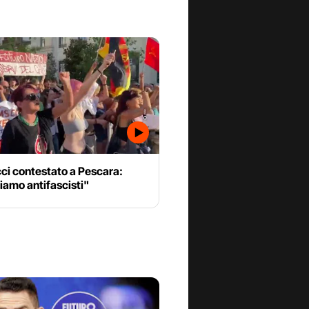
ci contestato a Pescara:
siamo antifascisti"