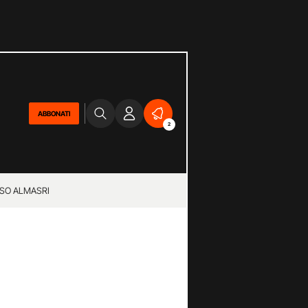
ABBONATI
2
SO ALMASRI