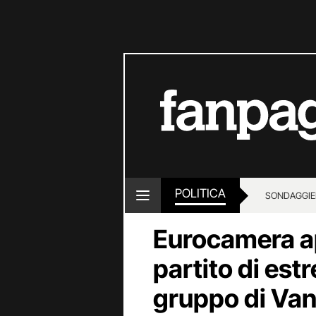
POLITICA
SONDAGGI
E
Eurocamera a
partito di est
gruppo di Vann