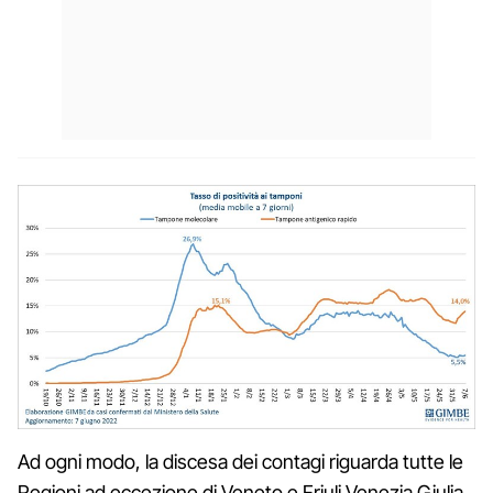
Ad ogni modo, la discesa dei contagi riguarda tutte le
Regioni ad eccezione di Veneto e Friuli Venezia Giulia.