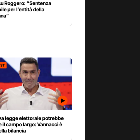
su Roggero: “Sentenza
ile per l’entità della
nna”
ST
a legge elettorale potrebbe
e il campo largo: Vannacci è
ella bilancia