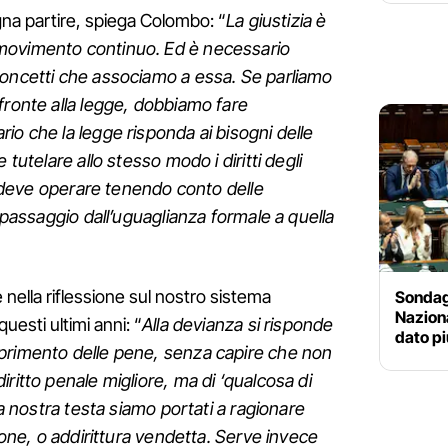
ogna partire, spiega Colombo: “
La giustizia è
movimento continuo. Ed è necessario
concetti che associamo a essa. Se parliamo
fronte alla legge, dobbiamo fare
io che la legge risponda ai bisogni delle
 tutelare allo stesso modo i diritti degli
ò, deve operare tenendo conto delle
l passaggio dall’uguaglianza formale a quella
nella riflessione sul nostro sistema
Sondagg
Naziona
questi ultimi anni: “
Alla devianza si risponde
dato pi
primento delle pene, senza capire che non
ritto penale migliore, ma di ‘qualcosa di
la nostra testa siamo portati a ragionare
zione, o addirittura vendetta. Serve invece