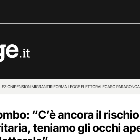
LEZIONI
PENSIONI
MIGRANTI
RIFORMA LEGGE ELETTORALE
CASO PARAGON
CA
mbo: “C’è ancora il rischio
itaria, teniamo gli occhi ape