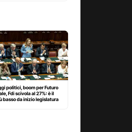
i politici, boom per Futuro
le, Fdi scivola al 27%: è il
ù basso da inizio legislatura