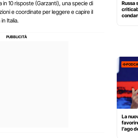
Russa 
ana in 10 risposte (Garzanti), una specie di
criticab
ioni e coordinate per leggere e capire il
conda
in Italia.
PODCA
La nuov
favorir
l’ago d