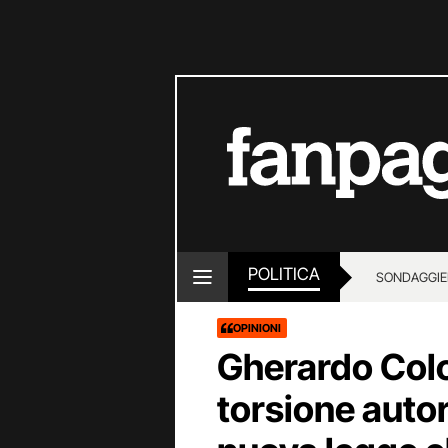
POLITICA
SONDAGGI
E
OPINIONI
Gherardo Colo
torsione autor