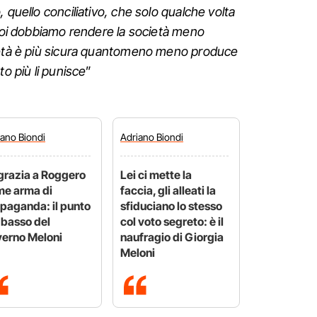
 quello conciliativo, che solo qualche volta
 Noi dobbiamo rendere la società meno
ietà è più sicura quantomeno meno produce
to più li punisce
”
iano
Biondi
Adriano
Biondi
grazia a Roggero
Lei ci mette la
e arma di
faccia, gli alleati la
paganda: il punto
sfiduciano lo stesso
 basso del
col voto segreto: è il
erno Meloni
naufragio di Giorgia
Meloni