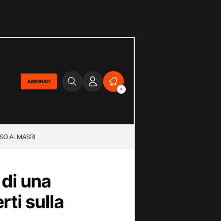
ABBONATI
2
SO ALMASRI
 di una
rti sulla