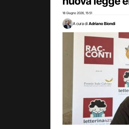
nuova legge e
18 Giugno 2026
15:51
,
A cura di
Adriano Biondi