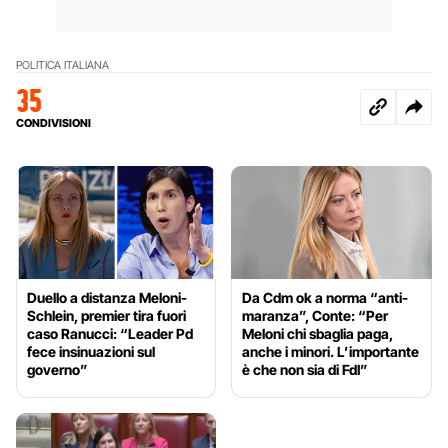
POLITICA ITALIANA
35
CONDIVISIONI
Duello a distanza Meloni-
Da Cdm ok a norma “anti-
Schlein, premier tira fuori
maranza”, Conte: “Per
caso Ranucci: “Leader Pd
Meloni chi sbaglia paga,
fece insinuazioni sul
anche i minori. L’importante
governo”
è che non sia di FdI”