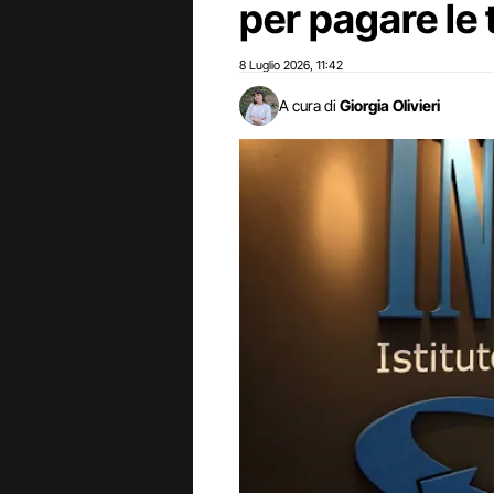
per pagare le
8 Luglio 2026
11:42
,
A cura di
Giorgia Olivieri