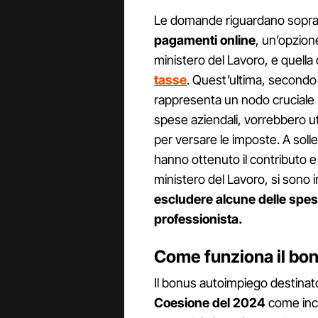
Le domande riguardano soprattu
pagamenti online
, un’opzio
ministero del Lavoro, e quella 
tasse
. Quest’ultima, secondo 
rappresenta un nodo cruciale pe
spese aziendali, vorrebbero uti
per versare le imposte. A soll
hanno ottenuto il contributo e
ministero del Lavoro, si sono 
escludere alcune delle spese
professionista.
Come funziona il bon
Il bonus autoimpiego destinat
Coesione del 2024
come incen