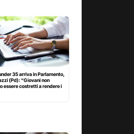
nder 35 arriva in Parlamento,
zzi (Pd): “Giovani non
 essere costretti a rendere i