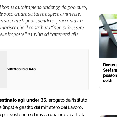
l bonus autoimpiego under 35 da 500 euro,
le poco chiare su tasse e spese ammesse.
non sa come li puoi spendere”, racconta un
hiarisce che il contributo “non può essere
le imposte” e invita ad “attenersi alle
Bonus u
Stefana
VIDEO CONSIGLIATO
possono
soldi”
estinato agli under 35
, erogato dall’Istituto
 (Inps) e gestito dal ministero del Lavoro,
per sostenere chi avvia una nuova attività