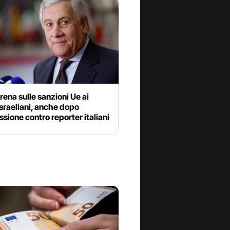
frena sulle sanzioni Ue ai
israeliani, anche dopo
ssione contro reporter italiani