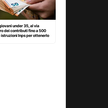
iovani under 35, al via
ro dei contributi fino a 500
e istruzioni Inps per ottenerlo