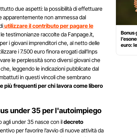
tto due aspetti: la possibilità di effettuare
ne apparentemente non ammessa dal
di
utilizzare il contributo per pagare le
Bonus g
le testimonianze raccolte da Fanpage.it,
l’esone
r i giovani imprenditori che, al netto delle
euro: l
lizzare i 7.500 euro finora erogati dall’Inps
evare le perplessità sono diversi giovani che
 che, leggendo le indicazioni pubblicate dal
imbattuti in questi vincoli che sembrano
 più frequenti per chi lavora come libero
us under 35 per l'autoimpiego
o agli under 35 nasce con il
decreto
tivo per favorire l’avvio di nuove attività da