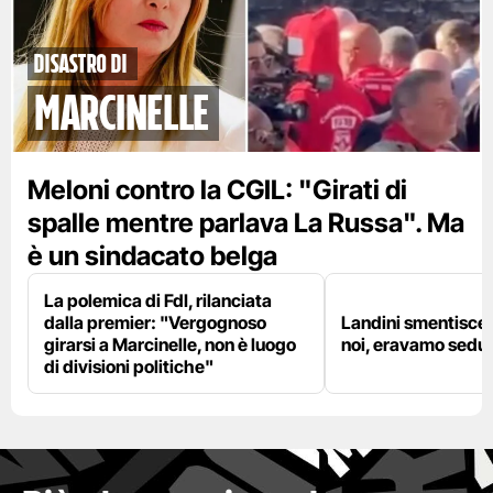
disastro di
marcinelle
Meloni contro la CGIL: "Girati di
spalle mentre parlava La Russa". Ma
è un sindacato belga
La polemica di FdI, rilanciata
dalla premier: "Vergognoso
Landini smentisce
girarsi a Marcinelle, non è luogo
noi, eravamo sedut
di divisioni politiche"