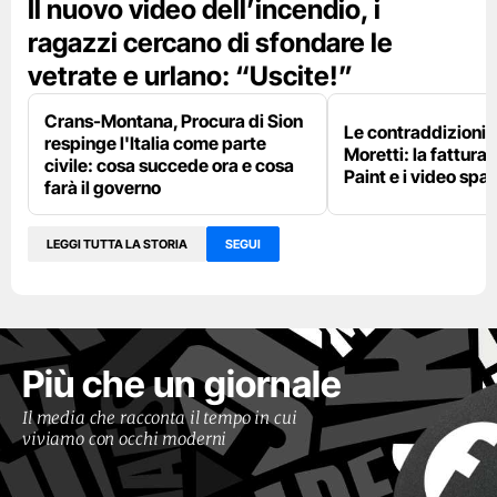
Il nuovo video dell’incendio, i
ragazzi cercano di sfondare le
vetrate e urlano: “Uscite!”
Crans-Montana, Procura di Sion
Le contraddizioni 
respinge l'Italia come parte
Moretti: la fattura 
civile: cosa succede ora e cosa
Paint e i video spar
farà il governo
LEGGI TUTTA LA STORIA
SEGUI
Più che un giornale
Il media che racconta il tempo in cui
viviamo con occhi moderni