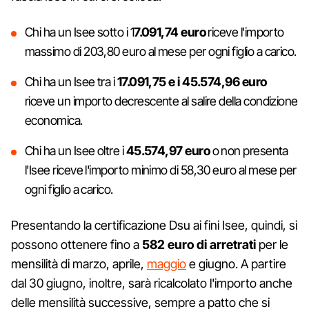
Chi ha un Isee sotto i 1
7.091,74 euro
riceve l'importo
massimo di 203,80 euro al mese per ogni figlio a carico.
Chi ha un Isee tra i
17.091,75 e i 45.574,96 euro
riceve un importo decrescente al salire della condizione
economica.
Chi ha un Isee oltre i
45.574,97 euro
o non presenta
l'Isee riceve l'importo minimo di 58,30 euro al mese per
ogni figlio a carico.
Presentando la certificazione Dsu ai fini Isee, quindi, si
possono ottenere fino a
582 euro di arretrati
per le
mensilità di marzo, aprile,
maggio
e giugno. A partire
dal 30 giugno, inoltre, sarà ricalcolato l'importo anche
delle mensilità successive, sempre a patto che si