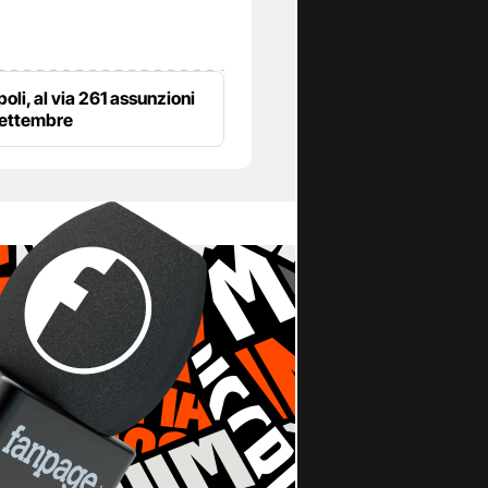
poli, al via 261 assunzioni
settembre