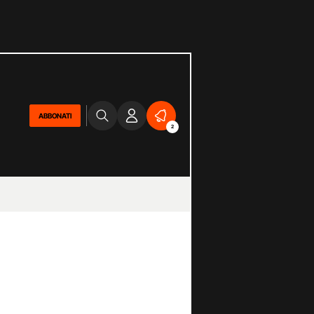
ABBONATI
2