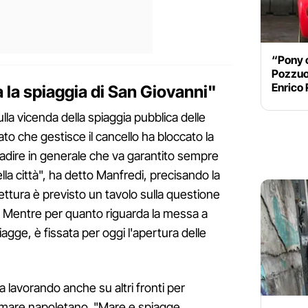
“Pony c
Pozzuol
Enrico 
 la spiaggia di San Giovanni"
lla vicenda della spiaggia pubblica delle
to che gestisce il cancello ha bloccato la
ibadire in generale che va garantito sempre
ella città", ha detto Manfredi, precisando la
ettura è previsto un tavolo sulla questione
 Mentre per quanto riguarda la messa a
agge, è fissata per oggi l'apertura delle
 lavorando anche su altri fronti per
ungomare napoletano. "Mare e spiagge