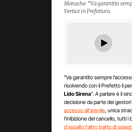
Monache: “Va garantito sempre 
Vertice in Prefettura.
"Va garantito sempre l’accesso 
risolvendo con il Prefetto il p
Lido Sirena
". A parlare è il s
decisione da parte dei gestori 
accesso all'arenile
, unica stra
l'inibizione del cancello, tutt
d'assalto l'altro tratto di spia