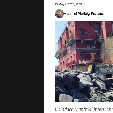
25 Maggio 2026
13:07
,
A cura di
Pierluigi Frattasi
Il sindaco Manfredi interviene