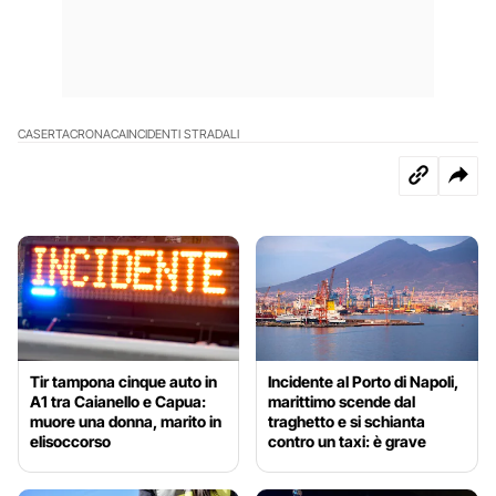
CASERTA
CRONACA
INCIDENTI STRADALI
Tir tampona cinque auto in
Incidente al Porto di Napoli,
A1 tra Caianello e Capua:
marittimo scende dal
muore una donna, marito in
traghetto e si schianta
elisoccorso
contro un taxi: è grave