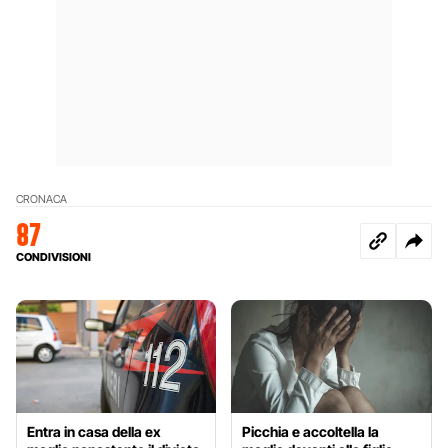
CRONACA
87
CONDIVISIONI
Entra in casa della ex
Picchia e accoltella la