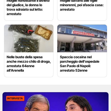
moglie nonostante il divieto
moglie davanti alle figlie
del giudice, la donna lo
minorenni, poi sfascia casa:
trova sdraiato sul letto:
arrestato
arrestato
Nelle buste della spesa
Spaccia cocaina nel
anche mezzo chilo di droga,
parcheggio dell’ospedale
arrestata 64enne
San Paolo di Napoli:
all’Arenella
arrestato 52enne
INTERVISTA