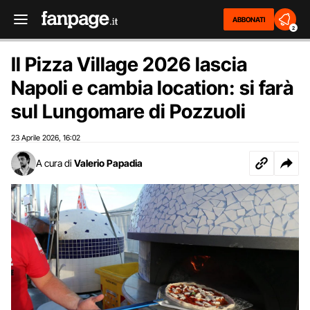
ABBONATI
2
Il Pizza Village 2026 lascia
Napoli e cambia location: si farà
sul Lungomare di Pozzuoli
23 Aprile 2026
16:02
,
A cura di
Valerio Papadia