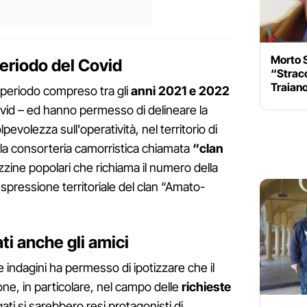
Morto S
periodo del Covid
“Stracc
Traiano
 periodo compreso tra gli
anni 2021 e 2022
ovid – ed hanno permesso di delineare la
lpevolezza sull'operatività, nel territorio di
lla consorteria camorristica chiamata
“clan
azzine popolari che richiama il numero della
spressione territoriale del clan “Amato-
ti anche gli amici
indagini ha permesso di ipotizzare che il
e, in particolare, nel campo delle
richieste
ati si sarebbero resi protagonisti di