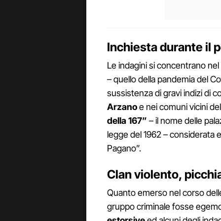
Inchiesta durante il 
Le indagini si concentrano nel
– quello della pandemia del C
sussistenza di gravi indizi di co
Arzano
e nei comuni vicini de
della 167”
– il nome delle pal
legge del 1962 – considerata e
Pagano”.
Clan violento, picchia
Quanto emerso nel corso delle 
gruppo criminale fosse egemon
estorsive
ed alcuni degli indag