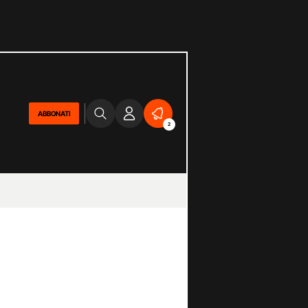
ABBONATI
2