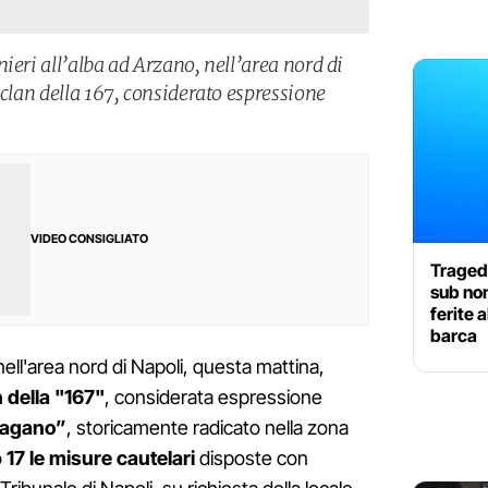
ieri all’alba ad Arzano, nell’area nord di
 clan della 167, considerato espressione
VIDEO CONSIGLIATO
Traged
sub no
ferite a
barca
ell'area nord di Napoli, questa mattina,
 della "167"
, considerata espressione
Pagano”
, storicamente radicato nella zona
o
17 le misure cautelari
disposte con