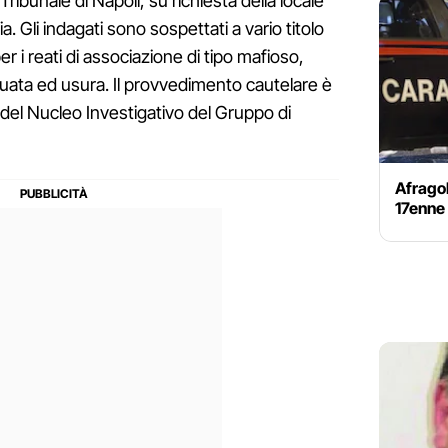
ibunale di Napoli, su richiesta della locale
. Gli indagati sono sospettati a vario titolo
per i reati di associazione di tipo mafioso,
uata ed usura. Il provvedimento cautelare è
i del Nucleo Investigativo del Gruppo di
Afragol
17enne 