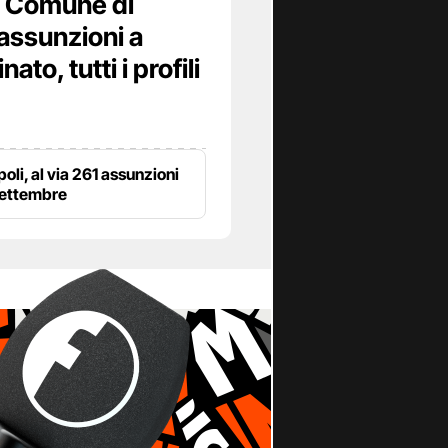
 Comune di
assunzioni a
to, tutti i profili
poli, al via 261 assunzioni
settembre