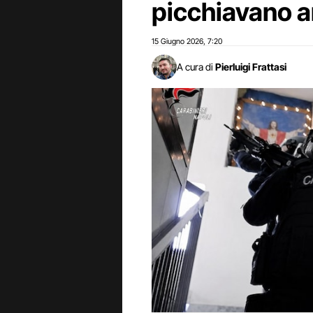
picchiavano 
15 Giugno 2026
7:20
,
A cura di
Pierluigi Frattasi