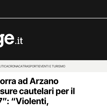
ITICA
CRONACA
TRASPORTI
EVENTI E TURISMO
morra ad Arzano
sure cautelari per il
7”: “Violenti,