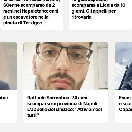
60enne scomparso da 2
scomparsa a Licola da 10
mesi nel Napoletano: cani
giorni. Gli appelli per
e un escavatore nella
ritrovarla
pineta di Terzigno
 due
Raffaele Sorrentino, 24 anni,
Esce 
:
scomparso in provincia di Napoli.
e sco
L’appello del sindaco: “Attiviamoci
Capas
tutti”