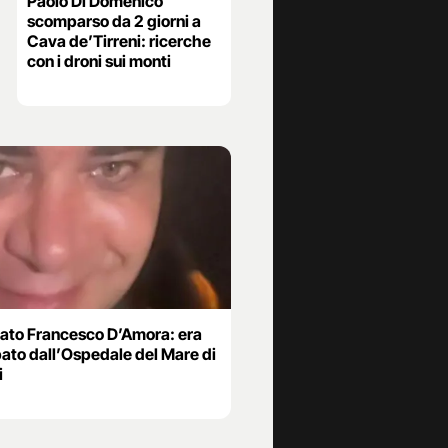
Paolo Di Domenico
scomparso da 2 giorni a
Cava de’Tirreni: ricerche
con i droni sui monti
vato Francesco D’Amora: era
ato dall’Ospedale del Mare di
i