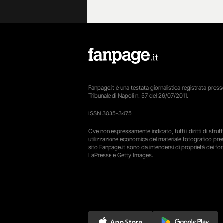
Fanpage.it è una testata giornalistica registrata presso
Tribunale di Napoli n. 57 del 26/07/2011.
ISSN 3035-3475
Ove non espressamente indicato, tutti i diritti di sfru
utilizzazione economica del materiale fotografico pre
sito Fanpage.it sono da intendersi di proprietà dei forn
LaPresse e Getty Images.