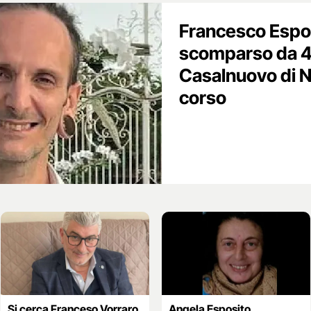
Francesco Espos
scomparso da 4 
Casalnuovo di Na
corso
Si cerca Franceso Vorraro,
Angela Esposito,