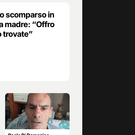
o scomparso in
la madre: “Offro
o trovate”