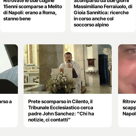
Ritrovate le due cugine
Scomparso da due giorni
15enni scomparse a Melito
Massimiliano Ferraiuolo, di
di Napoli: erano a Roma,
Gioia Sannitica: ricerche
stanno bene
in corso anche col
soccorso alpino
rso a
Prete scomparso in Cilento, il
Ritro
Tribunale Ecclesiastico cerca
scapp
padre John Sanchez: “Chi ha
Napol
notizie, ci contatti”