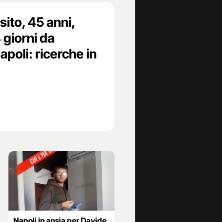
ito, 45 anni,
giorni da
poli: ricerche in
Napoli in ansia per Davide,