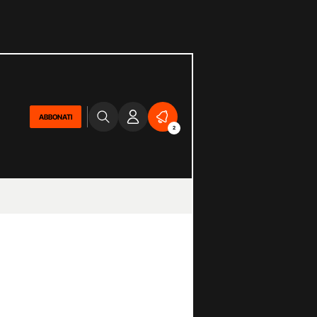
ABBONATI
2