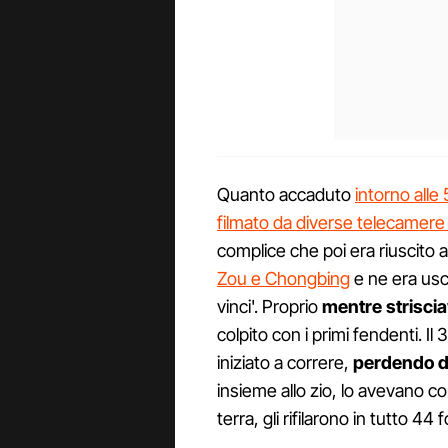
Quanto accaduto
intorno alle 
filmato da diverse telecamere 
complice che poi era riuscito 
Zou e Chongbing
e ne era usc
vinci'. Proprio
mentre striscia
colpito con i primi fendenti. I
iniziato a correre,
perdendo die
insieme allo zio, lo avevano 
terra, gli rifilarono in tutto 44 