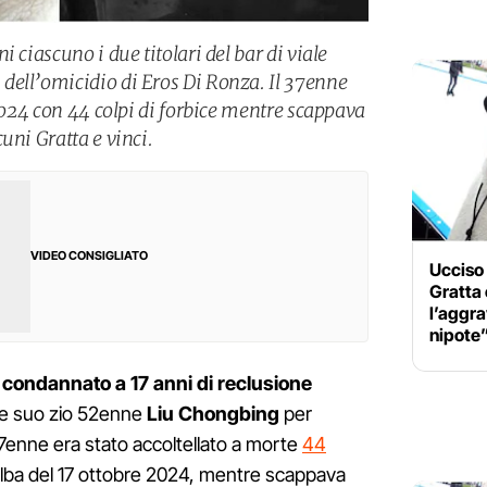
 ciascuno i due titolari del bar di viale
dell’omicidio di Eros Di Ronza. Il 37enne
 2024 con 44 colpi di forbice mentre scappava
uni Gratta e vinci.
VIDEO CONSIGLIATO
Ucciso 
Gratta 
l’aggra
nipote
a
condannato a 17 anni di reclusione
e suo zio 52enne
Liu Chongbing
per
 37enne era stato accoltellato a morte
44
alba del 17 ottobre 2024, mentre scappava