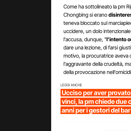
Come ha sottolineato la pm Ri
Chongbing si erano
disintere
teneva bloccato sul marciapied
uccidere, un dolo intenzionale
l'accusa, dunque, "
l'intento 
dare una lezione, di farsi giusti
motivo, la procuratrice aveva 
l'aggravante della crudeltà, m
della provocazione nell'omicidi
LEGGI ANCHE
Ucciso per aver provato
vinci, la pm chiede due
anni per i gestori del bar