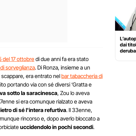
L’autop
dai tit
deruban
5 del 17 ottobre
di due anni fa era stato
di sorveglianza
. Di Ronza, insieme a un
a scappare, era entrato nel
bar tabaccheria di
ito portando via con sé diversi ‘Gratta e
va sotto la saracinesca
, Zou lo aveva
l 37enne si era comunque rialzato e aveva
tro di sé l'intera refurtiva
. Il 33enne,
comunque rincorso e, dopo averlo bloccato a
forbiciate
uccidendolo in pochi secondi
.