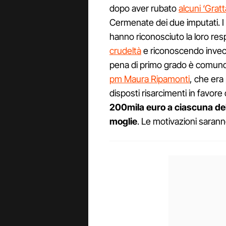
dopo aver rubato
alcuni ‘Gratt
Cermenate dei due imputati. I g
hanno riconosciuto la loro re
crudeltà
e riconoscendo inve
pena di primo grado è comunq
pm Maura Ripamonti
, che era 
disposti risarcimenti in favore d
200mila euro a ciascuna dell
moglie
. Le motivazioni sarann