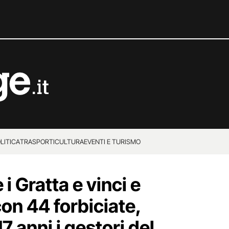
LITICA
TRASPORTI
CULTURA
EVENTI E TURISMO
i Gratta e vinci e
on 44 forbiciate,
7 anni i gestori del