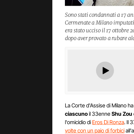
Sono stati condannati a 17 anni
Cermenate a Milano imputati 
era stato ucciso il 17 ottobre
dopo aver provato a rubare alc
La Corte d'Assise di Milano h
ciascuno
il 33enne
Shu Zou
l'omicidio di
Eros Di Ronza
. Il
volte con un paio di forbici
all'