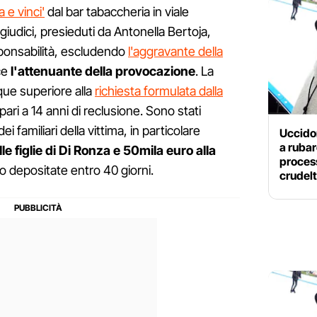
a e vinci'
dal bar tabaccheria in viale
iudici, presieduti da Antonella Bertoja,
sponsabilità, escludendo
l'aggravante della
ce
l'attenuante della provocazione
. La
ue superiore alla
richiesta formulata dalla
pari a 14 anni di reclusione. Sono stati
ei familiari della vittima, in particolare
Uccido
a rubar
e figlie di Di Ronza e 50mila euro alla
proces
o depositate entro 40 giorni.
crudel