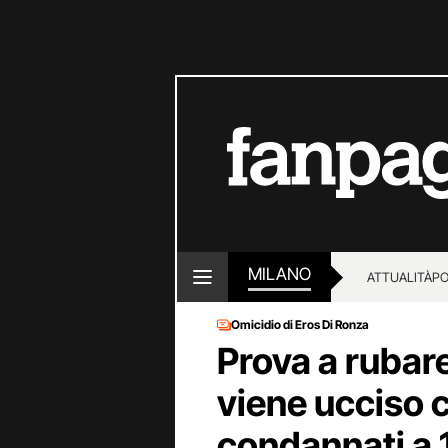
MILANO
ATTUALITÀ
PO
Omicidio di Eros Di Ronza
Prova a rubare 
viene ucciso c
condannati a 1