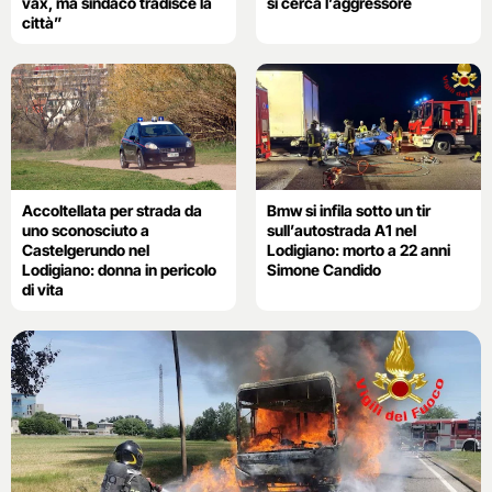
vax, ma sindaco tradisce la
si cerca l’aggressore
città”
Accoltellata per strada da
Bmw si infila sotto un tir
uno sconosciuto a
sull’autostrada A1 nel
Castelgerundo nel
Lodigiano: morto a 22 anni
Lodigiano: donna in pericolo
Simone Candido
di vita