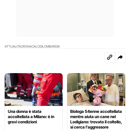
ATTUALITÀ
CRONACA
LODI
LOMBARDIA
Una donna è stata
Biologa 54enne accoltellata
accoltellata a Milano: è in
mentre aiuta un cane nel
gravi condizioni
Lodigiano: trovato il coltello,
si cerca l’aggressore