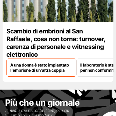
Scambio di embrioni al San
Raffaele, cosa non torna: turnover,
carenza di personale e witnessing
elettronico
A una donna è stato impiantato
Il laboratorio è st
l'embrione di un'altra coppia
per non conformit
Più che un giornale
Il media che racconta il tempo in cui
viviamo con occhi moderni