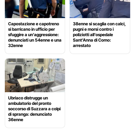
Capostazione e capotreno
38enne si scaglia con calci,
si barricano in ufficio per
pugni e morsi contro i
sfuggire a un’aggressione:
poliziotti all’ospedale
denunciati un 54enne e una
Sant’Anna di Como:
32enne
arrestato
Ubriaco distrugge un
ambulatorio del pronto
soccorso di Suzzara a colpi
di spranga: denunciato
36enne