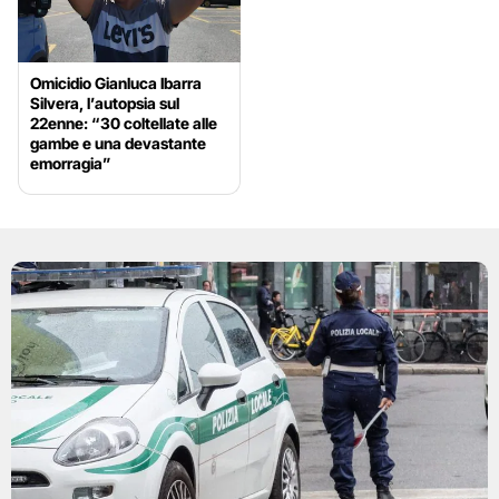
Omicidio Gianluca Ibarra
Silvera, l’autopsia sul
22enne: “30 coltellate alle
gambe e una devastante
emorragia”