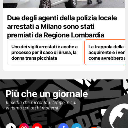
Due degli agenti della polizia locale
arrestati a Milano sono stati
premiati da Regione Lombardia
Uno dei vigili arrestati è anche a
La trappola della f
processo per il caso di Bruna, la
acquirente e i verbal
donna trans picchiata
come avrebbero agi
Più che un giornale
Il media che racconta il tempo in cui
viviamo con occhi moderni