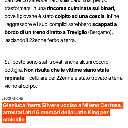
battibecco sarebbe nato sulla banchina, per poi
trasformarsi in una
rincorsa culminata sui binari
,
dove il giovane è stato
colpito ad una coscia
. Infine
l'aggressore e i suoi complici sarebbero
scappati a
bordo di un treno diretto a Treviglio
(Bergamo),
lasciando il 22enne ferito a terra.
Sul posto sono stati trovati anche alcuni cocci di
bottiglia.
Non risulta che le vittime siano state
rapinate
: il cellulare del 22enne è stato trovato a terra
vicino al corpo.
LEGGI ANCHE
Gianluca Ibarra Silvera ucciso a Milano Certosa,
arrestati altri 6 membri della Latin King per
omicidio