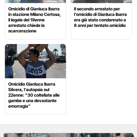
Omicidio di Gianluca Ibarra
Il secondo arrestato per
in stazione Milano Certosa,
l’omicidio di Gianluca Ibarra
il legale del 19enne
era già stato condannato a
arrestato chiede la
8 anni per tentato omicidio
scarcerazione
Omicidio Gianluca Ibarra
Silvera, l’autopsia sul
22enne: “30 coltellate alle
gambe e una devastante
emorragia”