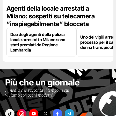
Agenti della locale arrestati a
Milano: sospetti su telecamera
“inspiegabilmente” bloccata
Due degli agenti della polizia
Uno dei vigili arres
locale arrestati a Milano sono
processo per il cas
stati premiati da Regione
donna trans picchi
Lombardia
Più che un giornale
Il media che racconta il tempo in cui
viviamo con occhi moderni