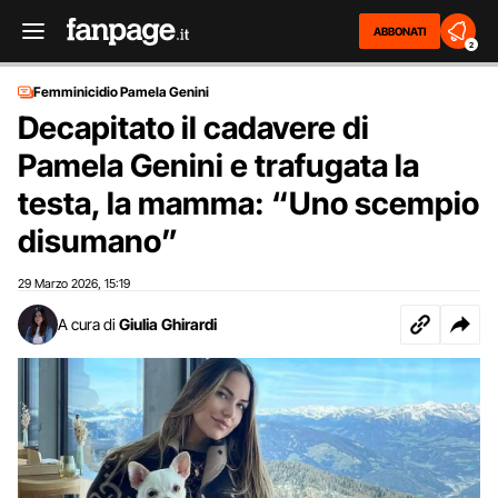
ABBONATI
2
Femminicidio Pamela Genini
Decapitato il cadavere di
Pamela Genini e trafugata la
testa, la mamma: “Uno scempio
disumano”
29 Marzo 2026
15:19
,
A cura di
Giulia Ghirardi