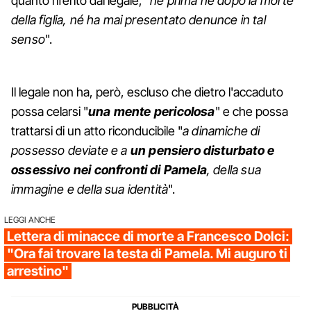
quanto riferito dal legale, "
né prima né dopo la morte
della figlia, né ha mai presentato denunce in tal
senso
".
Il legale non ha, però, escluso che dietro l'accaduto
possa celarsi "
una mente pericolosa
" e che possa
trattarsi di un atto riconducibile "
a dinamiche di
possesso deviate e a
un pensiero disturbato e
ossessivo nei confronti di Pamela
, della sua
immagine e della sua identità
".
LEGGI ANCHE
Lettera di minacce di morte a Francesco Dolci:
"Ora fai trovare la testa di Pamela. Mi auguro ti
arrestino"