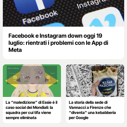
Facebook e Instagram down oggi 19
luglio: rientrati i problemi con le App di
Meta
La “maledizione” di Essie è il
La storia della sede di
caso social dei Mondiali: la
Vannacci a Firenze che
squadra per cui tifa viene
“diventa” una kebabberia
sempre eliminata
per Google