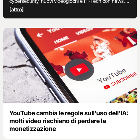
cybersecurity, nuovi videogiochi e Hi-Tech con news,
approfondimenti e guide su nuovi dispositivi in uscita,
[altro]
telefonia, nuove app e funzioni social in arrivo e
piattaforme streaming.
YouTube cambia le regole sull’uso dell’IA:
molti video rischiano di perdere la
monetizzazione