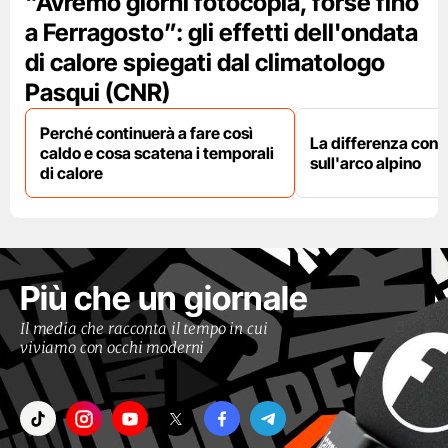
"Avremo giorni fotocopia, forse fino
a Ferragosto”: gli effetti dell'ondata
di calore spiegati dal climatologo
Pasqui (CNR)
Perché continuerà a fare così
La differenza con i
caldo e cosa scatena i temporali
sull'arco alpino
di calore
Più che un giornale
Il media che racconta il tempo in cui
viviamo con occhi moderni