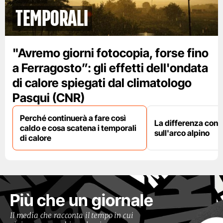
temporali
"Avremo giorni fotocopia, forse fino
a Ferragosto”: gli effetti dell'ondata
di calore spiegati dal climatologo
Pasqui (CNR)
Perché continuerà a fare così
La differenza con i
caldo e cosa scatena i temporali
sull'arco alpino
di calore
Più che un giornale
Il media che racconta il tempo in cui