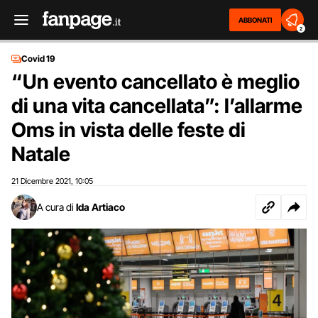
ABBONATI
2
Covid 19
“Un evento cancellato è meglio
di una vita cancellata”: l’allarme
Oms in vista delle feste di
Natale
21 Dicembre 2021
10:05
,
A cura di
Ida Artiaco