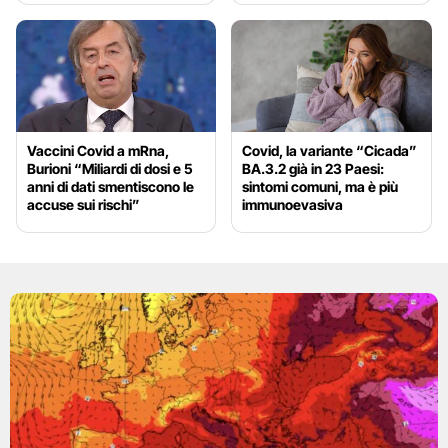
Vaccini Covid a mRna,
Covid, la variante “Cicada”
Burioni “Miliardi di dosi e 5
BA.3.2 già in 23 Paesi:
anni di dati smentiscono le
sintomi comuni, ma è più
accuse sui rischi”
immunoevasiva