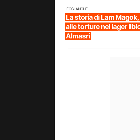
LEGGI ANCHE
La storia di Lam Magok
alle torture nei lager libi
Almasri