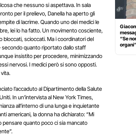
lcosa che nessuno si aspettava. In sala
onto per il prelievo, Danella ha aperto gli
iempite di lacrime. Quando uno dei medici le
Giacom
ebre, lei lo ha fatto. Un movimento cosciente,
messag
“Se non
no bloccati, scioccati. Ma i coordinatori del
organi
secondo quanto riportato dallo staff
nque insistito per procedere, minimizzando
essi nervosi. I medici però si sono opposti.
vita.
ciato l’accaduto al Dipartimento della Salute
 Uniti. In un’intervista al New York Times,
ianza all’interno di una lunga e inquietante
anti americani, la donna ha dichiarato: “Mi
o pensare quanto poco ci sia mancato
ente”.