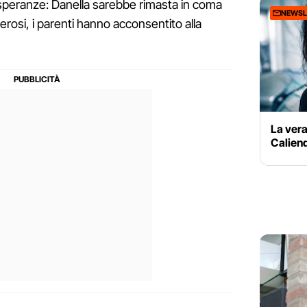
o speranze: Danella sarebbe rimasta in coma
NEWSL
rosi, i parenti hanno acconsentito alla
La vera
Caliend