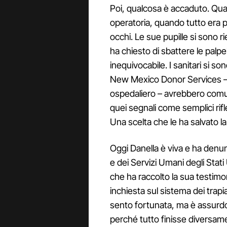
Poi, qualcosa è accaduto. Qua
operatoria, quando tutto era pr
occhi. Le sue pupille si sono r
ha chiesto di sbattere le palp
inequivocabile. I sanitari si so
New Mexico Donor Services – 
ospedaliero – avrebbero comu
quei segnali come semplici rifl
Una scelta che le ha salvato la 
Oggi Danella è viva e ha denun
e dei Servizi Umani degli Stati
che ha raccolto la sua testimon
inchiesta sul sistema dei trapi
sento fortunata, ma è assurd
perché tutto finisse diversam