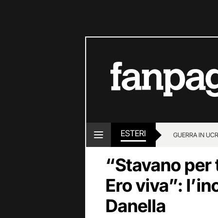
ESTERI
GUERRA IN UC
“Stavano per t
Ero viva”: l’in
Danella