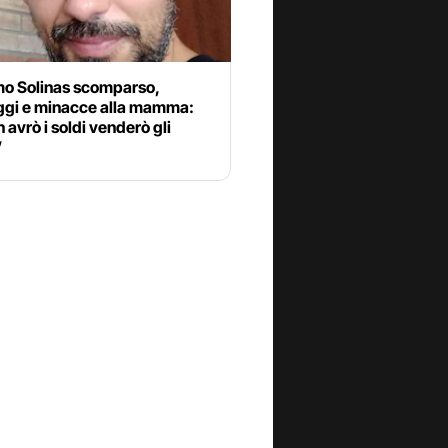
o Solinas scomparso,
gi e minacce alla mamma:
 avrò i soldi venderò gli
”