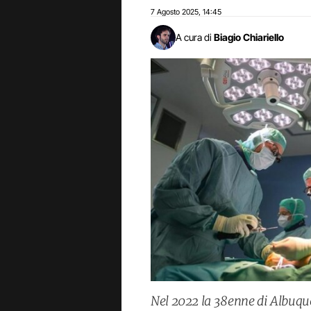
7 Agosto 2025
14:45
,
A cura di
Biagio Chiariello
Nel 2022 la 38enne di Albuque