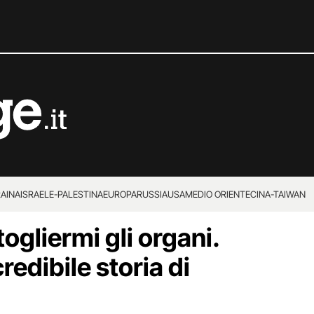
RAINA
ISRAELE-PALESTINA
EUROPA
RUSSIA
USA
MEDIO ORIENTE
CINA-TAIWAN
ogliermi gli organi.
credibile storia di