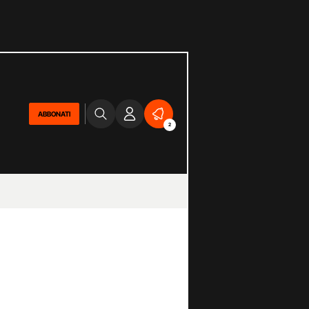
ABBONATI
2