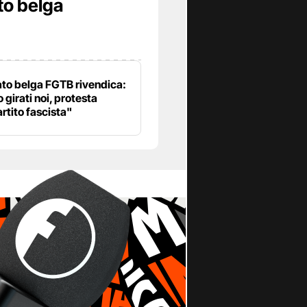
to belga
cato belga FGTB rivendica:
 girati noi, protesta
rtito fascista"