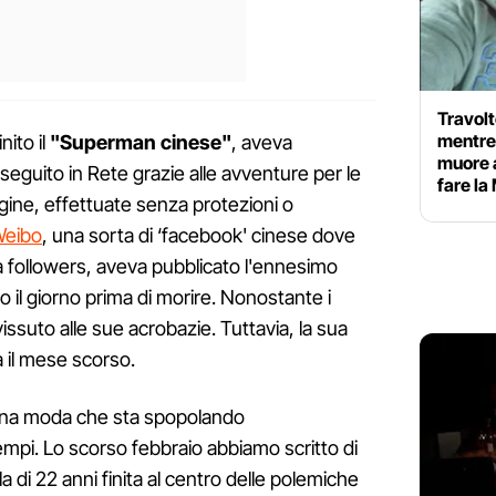
Travolt
mentre 
nito il
"Superman cinese"
, aveva
muore 
eguito in Rete grazie alle avventure per le
fare la
gine, effettuate senza protezioni o
eibo
, una sorta di ‘facebook' cinese dove
a followers, aveva pubblicato l'ennesimo
o il giorno prima di morire. Nonostante i
ssuto alle sue acrobazie. Tuttavia, la sua
a il mese scorso.
na moda che sta spopolando
empi. Lo scorso febbraio abbiamo scritto di
a di 22 anni finita al centro delle polemiche