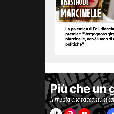
disastro di
marcinelle
La polemica di FdI, rilanci
premier: "Vergognoso gira
Marcinelle, non è luogo di 
politiche"
Più che un 
Il media che racconta il 