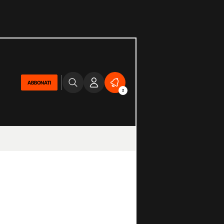
ABBONATI
2