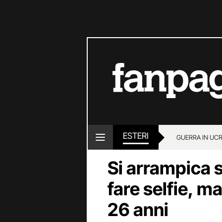
ESTERI
GUERRA IN UC
Si arrampica s
fare selfie, m
26 anni