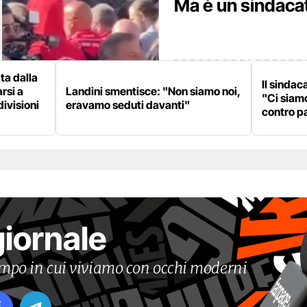
Ma è un sindaca
ata dalla
Il sinda
rsi a
Landini smentisce: "Non siamo noi,
"Ci siamo
divisioni
eravamo seduti davanti"
contro pa
giornale
tempo in cui viviamo con occhi moderni