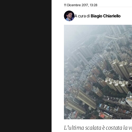
11 Dicembre 2017
13:28
,
A cura di
Biagio Chiariello
L’ultima scalata è costata la