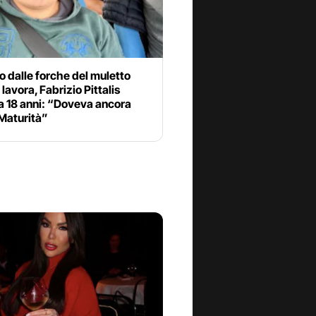
o dalle forche del muletto
lavora, Fabrizio Pittalis
a 18 anni: “Doveva ancora
 Maturità”