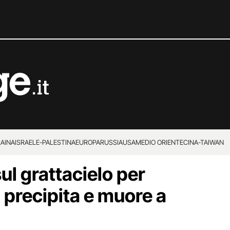
RAINA
ISRAELE-PALESTINA
EUROPA
RUSSIA
USA
MEDIO ORIENTE
CINA-TAIWAN
ul grattacielo per
a precipita e muore a