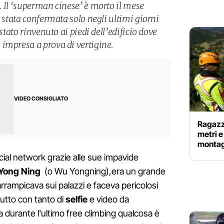
. Il ‘superman cinese’ è morto il mese
è stata confermata solo negli ultimi giorni
 stato rinvenuto ai piedi dell’edificio dove
impresa a prova di vertigine.
VIDEO CONSIGLIATO
Ragazza
metri e
montag
ocial network grazie alle sue impavide
Yong Ning
(o Wu Yongning),era un grande
arrampicava sui palazzi e faceva pericolosi
tutto con tanto di
selfie
e video da
a durante l'ultimo free climbing qualcosa è