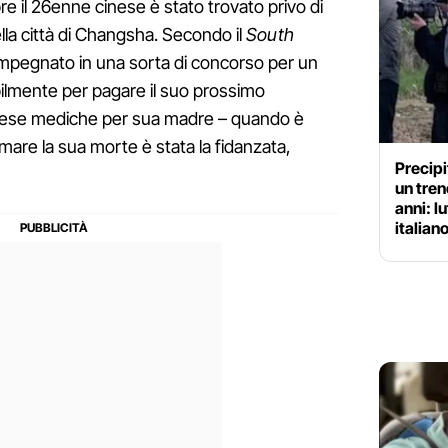
e il 26enne cinese è stato trovato privo di
nella città di Changsha. Secondo il
South
impegnato in una sorta di concorso per un
ilmente per pagare il suo prossimo
spese mediche per sua madre – quando è
mare la sua morte è stata la fidanzata,
Precipi
un tren
anni: l
italian