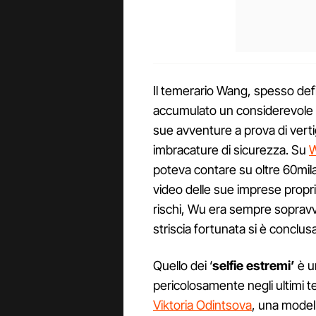
Il temerario Wang, spesso defi
accumulato un considerevole s
sue avventure a prova di verti
imbracature di sicurezza. Su
W
poteva contare su oltre 60mil
video delle sue imprese propri
rischi, Wu era sempre sopravvi
striscia fortunata si è conclus
Quello dei ‘
selfie estremi’
è u
pericolosamente negli ultimi t
Viktoria Odintsova
, una modell