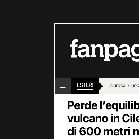
ESTERI
GUERRA IN UC
Perde l’equili
vulcano in Ci
di 600 metri n