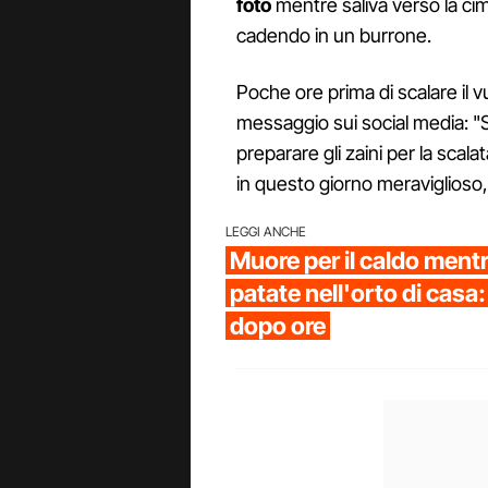
foto
mentre saliva verso la cim
cadendo in un burrone.
Poche ore prima di scalare il 
messaggio sui social media: "S
preparare gli zaini per la sca
in questo giorno meraviglioso,
LEGGI ANCHE
Muore per il caldo mentr
patate nell'orto di casa:
dopo ore