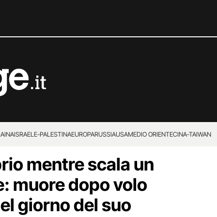
RAINA
ISRAELE-PALESTINA
EUROPA
RUSSIA
USA
MEDIO ORIENTE
CINA-TAIWAN
brio mentre scala un
le: muore dopo volo
el giorno del suo