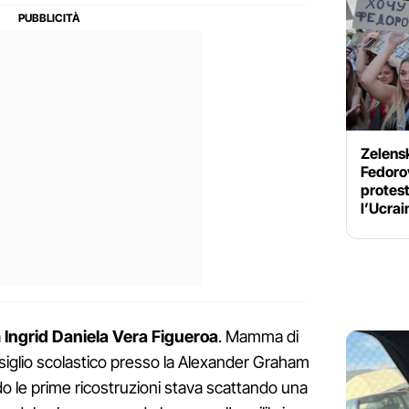
Zelensk
Fedorov
protest
l’Ucrai
a
Ingrid Daniela
Vera
Figueroa
. Mamma di
iglio scolastico presso la Alexander Graham
ndo le prime ricostruzioni stava scattando una