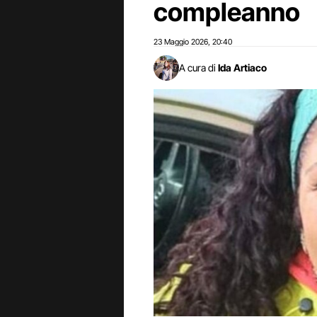
compleanno
23 Maggio 2026
20:40
,
A cura di
Ida Artiaco