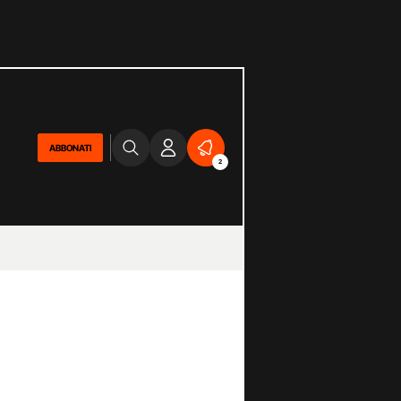
ABBONATI
2