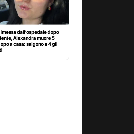
dimessa dall’ospedale dopo
idente, Alexandra muore 5
dopo a casa: salgono a 4 gli
ti