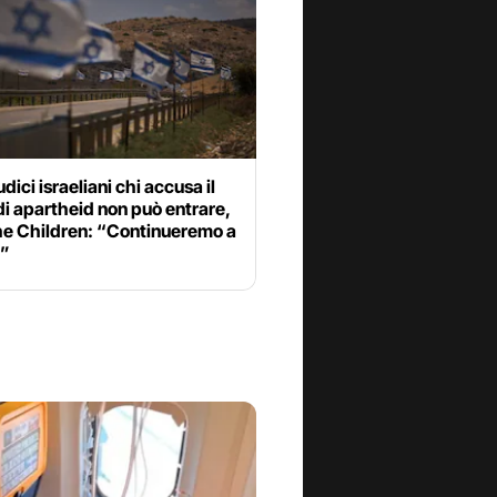
udici israeliani chi accusa il
i apartheid non può entrare,
he Children: “Continueremo a
i”