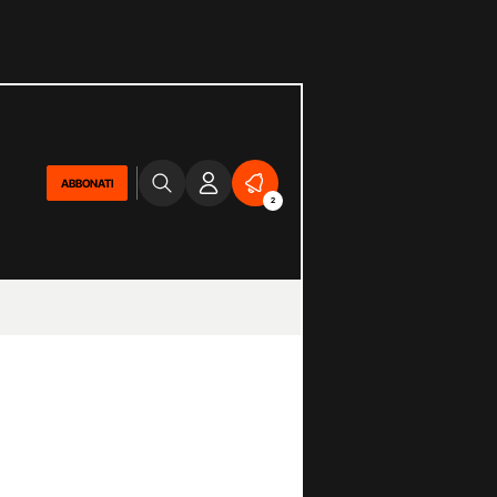
ABBONATI
2