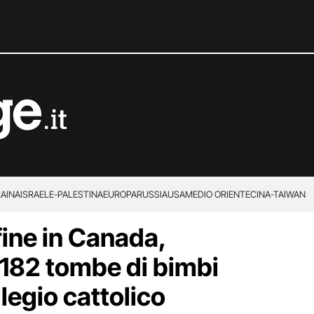
RAINA
ISRAELE-PALESTINA
EUROPA
RUSSIA
USA
MEDIO ORIENTE
CINA-TAIWAN
fine in Canada,
e 182 tombe di bimbi
llegio cattolico