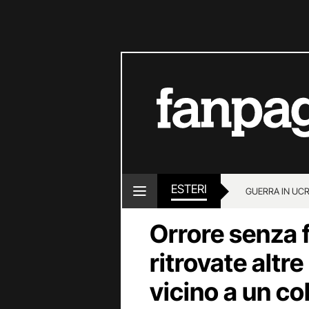
ESTERI
GUERRA IN UC
Orrore senza 
ritrovate altr
vicino a un co