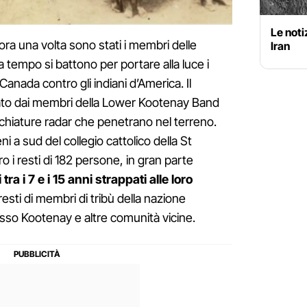
Le notiz
cora una volta sono stati i membri delle
Iran
 tempo si battono per portare alla luce i
Canada contro gli indiani d’America. Il
ato dai membri della Lower Kootenay Band
hiature radar che penetrano nel terreno.
ni a sud del collegio cattolico della St
 i resti di 182 persone, in gran parte
tra i 7 e i 15 anni strappati alle loro
i resti di membri di tribù della nazione
so Kootenay e altre comunità vicine.