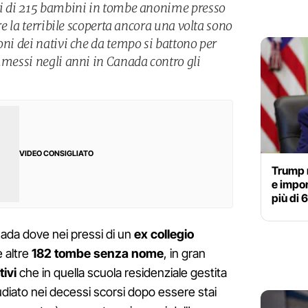
sti di 215 bambini in tombe anonime presso
are la terribile scoperta ancora una volta sono
oni dei nativi che da tempo si battono per
mmessi negli anni in Canada contro gli
VIDEO CONSIGLIATO
Trump 
e impon
più di 
nada dove nei pressi di un
ex collegio
 altre
182 tombe senza nome
, in gran
tivi
che in quella scuola residenziale gestita
udiato nei decessi scorsi dopo essere stai