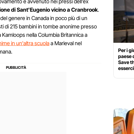
 ritrovamento è avvenuto nei pressi dell'ex
ione di Sant'Eugenio vicino a Cranbrook
.
 del genere in Canada in poco più di un
ti di 215 bambini in tombe anonime presso
na Kamloops nella Columbia Britannica a
me in un'altra scuola
a Marieval nel
Per i gi
mana.
paese d
Save t
esserc