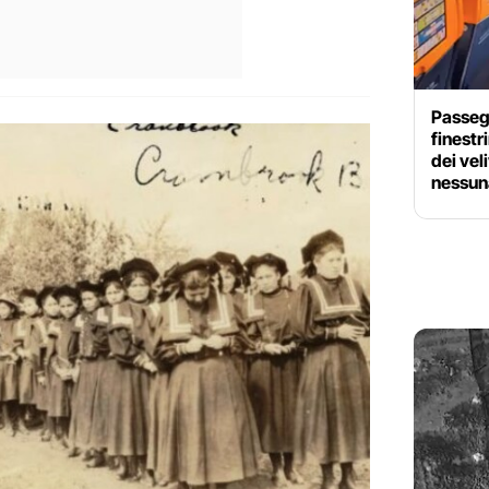
Passeg
finestr
dei veli
nessun