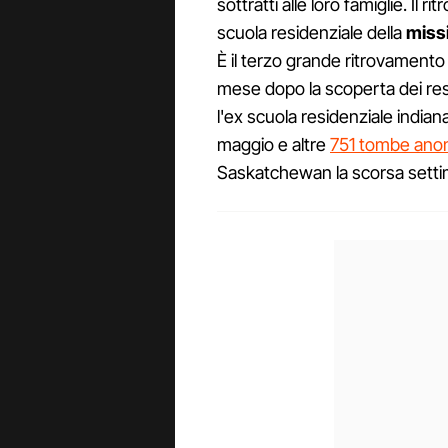
sottratti alle loro famiglie. Il
scuola residenziale della
miss
È il terzo grande ritrovamento
mese dopo la scoperta dei res
l'ex scuola residenziale india
maggio e altre
751 tombe anoni
Saskatchewan la scorsa setti