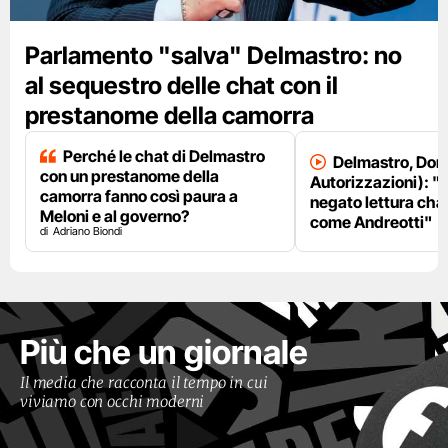
Parlamento "salva" Delmastro: no
al sequestro delle chat con il
prestanome della camorra
Perché le chat di Delmastro
Delmastro, Dori
con un prestanome della
Autorizzazioni): "
camorra fanno così paura a
negato lettura chat
Meloni e al governo?
come Andreotti"
Adriano Biondi
Più che un giornale
Il media che racconta il tempo in cui
viviamo con occhi moderni