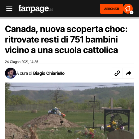
ABBONATI
2
Canada, nuova scoperta choc:
ritrovate resti di 751 bambini
vicino a una scuola cattolica
24 Giugno 2021
14:35
,
A cura di
Biagio Chiariello