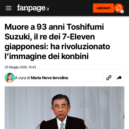
ABBONATI
2
Muore a 93 anni Toshifumi
Suzuki, il re dei 7-Eleven
giapponesi: ha rivoluzionato
l’immagine dei konbini
25 Maggio 2026
10:45
,
A cura di
Maria Neve Iervolino