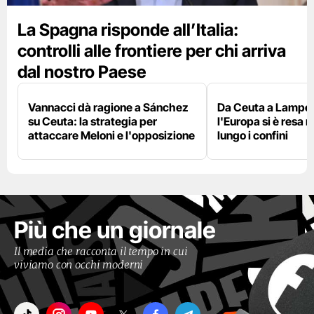
La Spagna risponde all’Italia:
controlli alle frontiere per chi arriva
dal nostro Paese
Vannacci dà ragione a Sánchez
Da Ceuta a Lamped
su Ceuta: la strategia per
l'Europa si è resa r
attaccare Meloni e l'opposizione
lungo i confini
Più che un giornale
Il media che racconta il tempo in cui
viviamo con occhi moderni