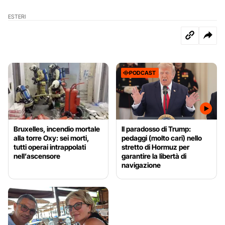
ESTERI
PODCAST
Bruxelles, incendio mortale
Il paradosso di Trump:
alla torre Oxy: sei morti,
pedaggi (molto cari) nello
tutti operai intrappolati
stretto di Hormuz per
nell’ascensore
garantire la libertà di
navigazione