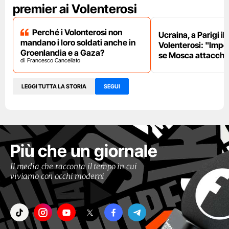
premier ai Volenterosi
Perché i Volonterosi non
Ucraina, a Parigi il
mandano i loro soldati anche in
Volenterosi: "Impe
Groenlandia e a Gaza?
se Mosca attacche
Francesco Cancellato
LEGGI TUTTA LA STORIA
SEGUI
Più che un giornale
Il media che racconta il tempo in cui
viviamo con occhi moderni