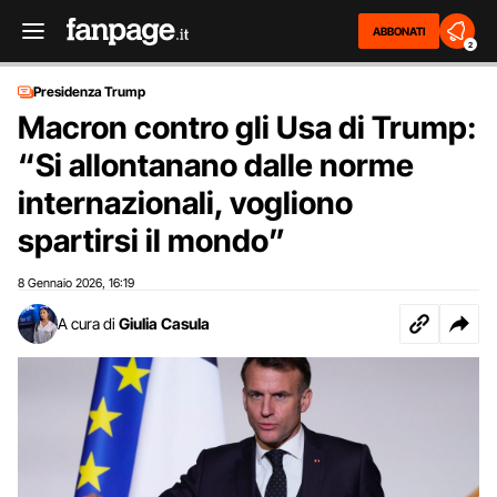
ABBONATI
2
Presidenza Trump
Macron contro gli Usa di Trump:
“Si allontanano dalle norme
internazionali, vogliono
spartirsi il mondo”
8 Gennaio 2026
16:19
,
A cura di
Giulia Casula