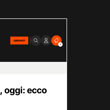
ABBONATI
2
, oggi: ecco