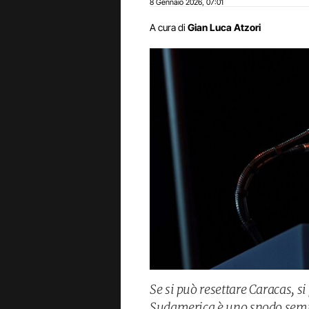
8 Gennaio 2026
07:01
,
A cura di
Gian Luca Atzori
Se si può resettare Caracas, si 
Sudamerica è uno snodo sempr