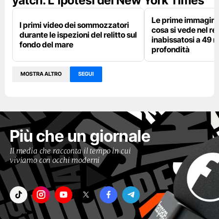
yatch. L’ipotesi del New York Times
Le prime immagini 
I primi video dei sommozzatori
cosa si vede nel rel
durante le ispezioni del relitto sul
inabissatosi a 49 m
fondo del mare
profondità
MOSTRA ALTRO
SEGUI
Più che un giornale
Il media che racconta il tempo in cui
viviamo con occhi moderni