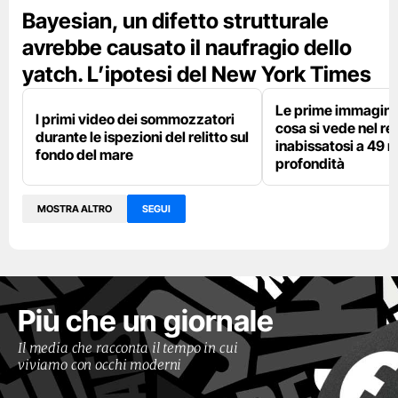
Bayesian, un difetto strutturale
avrebbe causato il naufragio dello
yatch. L’ipotesi del New York Times
Le prime immagini 
I primi video dei sommozzatori
cosa si vede nel rel
durante le ispezioni del relitto sul
inabissatosi a 49 m
fondo del mare
profondità
MOSTRA ALTRO
SEGUI
Più che un giornale
Il media che racconta il tempo in cui
viviamo con occhi moderni