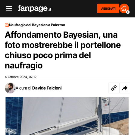
ABBONATI
2
Naufragio del Bayesian a Palermo
Affondamento Bayesian, una
foto mostrerebbe il portellone
chiuso poco prima del
naufragio
4 Ottobre 2024
07:12
,
A cura di
Davide Falcioni