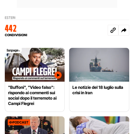
ESTERI
442
CONDIVISIONI
"Buffoni", "Video falso":
Le notizie del 18 luglio sulla
rispondo ai commenti sui
crisi in Iran
social dopo il terremoto ai
Campi Flegrei
PODCAST