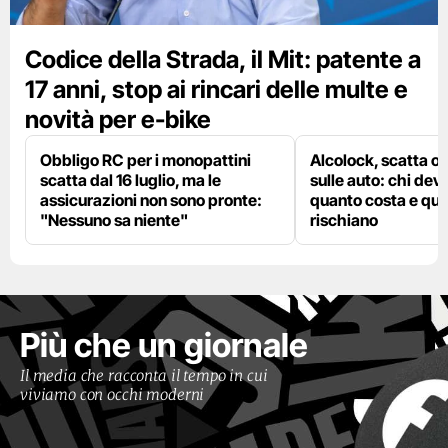
Codice della Strada, il Mit: patente a
17 anni, stop ai rincari delle multe e
novità per e-bike
Obbligo RC per i monopattini
Alcolock, scatta og
scatta dal 16 luglio, ma le
sulle auto: chi deve
assicurazioni non sono pronte:
quanto costa e qual
"Nessuno sa niente"
rischiano
Più che un giornale
Il media che racconta il tempo in cui
viviamo con occhi moderni